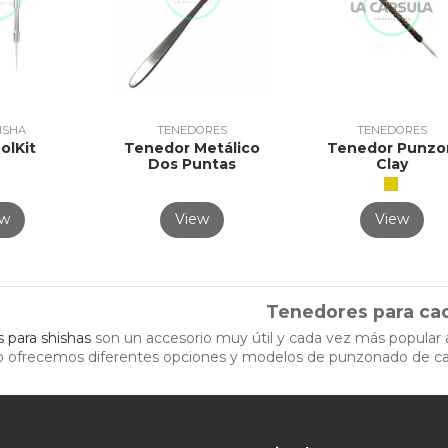
ISHA
TENEDORES
TENEDORES
olKit
Tenedor Metálico
Tenedor Punzo
Dos Puntas
Clay
ew
View
View
Tenedores para ca
 para shishas
son un accesorio muy útil y cada vez más popular a
 ofrecemos diferentes opciones y modelos de punzonado de ca