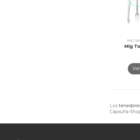
MIG SH
Mig To
Vi
Los
tenedores
Capsuña-Shop