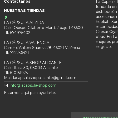
Contáctanos
La Capsula 
fundada en 
NUESTRAS TIENDAS
distribució
accesorios 
hookah. Somo
LA CÁPSULA ALZIRA
reconocida
Calle Obispo Gilaberto Martí, 2 bajo 1 46600
Caesar Crys
Tlf: 674975402
otras. En La
mejores pro
LA CÁPSULA VALENCIA
negocio.
Carrer d'Antoni Suárez, 28, 46021 València
Tlf: 722236421
LA CÁPSULA SHOP ALICANTE
Calle Italia 30, 03003 Alicante
Tlf: 610151925
Mail: lacapsulashopalicante@gmail.com
info@lacapsula-shop.com
Estamos aquí para ayudarte.
Utilizamos cookies propi