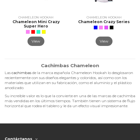
CHAMELEON HOOKAH
CHAMELEON HOOKAH
Chameleon Mini Crazy
Chameleon Crazy Series
Super Hero
View
View
Cachimbas Chameleon
Las
cachimbas
de la marca española Chameleon Hookah lo desglosaron
recientemente con sus diseños elegantes y coloridos, así como con los
materiales que utilizan en su fabricación, como el aluminio y el plástico
anodizado.
Su increíble valor es lo que la convierte en una de las marcas de cachimba
más vendidas en los últimos tiempos. También tienen un sistema de flujo
horizontal que rodea el tablero y le da un efecto visual impresionante.
Contáctanos