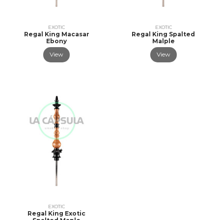
EXOTIC
EXOTIC
Regal King Macasar
Regal King Spalted
Ebony
Malple
View
View
EXOTIC
Regal King Exotic