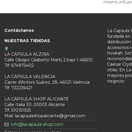
mismo influe
Contáctanos
La Capsula 
fundada en 
NUESTRAS TIENDAS
distribució
accesorios 
hookah. Somo
LA CÁPSULA ALZIRA
reconocida
Calle Obispo Gilaberto Martí, 2 bajo 1 46600
Caesar Crys
Tlf: 674975402
otras. En La
mejores pro
LA CÁPSULA VALENCIA
negocio.
Carrer d'Antoni Suárez, 28, 46021 València
Tlf: 722236421
LA CÁPSULA SHOP ALICANTE
Calle Italia 30, 03003 Alicante
Tlf: 610151925
Mail: lacapsulashopalicante@gmail.com
info@lacapsula-shop.com