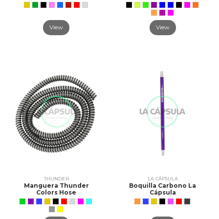
View
View
THUNDER
LA CÁPSULA
Manguera Thunder
Boquilla Carbono La
Colors Hose
Cápsula