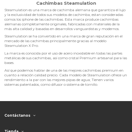
Cachimbas Steamulation
Steamulation es una marca de cachimba alemana que garantiza el lujo
y la exclusividad de todos sus modelos de cachimba, estan consideradas
comos los iphone de las cachimbas. Esta marca produce cachimbas
alemanas completamente originales, fabricadas con materiales de la
más alta calidad y basadas en desarrollos vanguardistas y modernos.
Steamulation se ha convertido en una marca de gran reputación en el
mercado de las cachimbas principalmente gracias al modelo
Steamulation X Pro.
La marca es conocida por el uso de acero inoxidable en todas las partes
metálicas de sus cachimbas, así como cristal Premium artesanal para las
bases.
Así que podemos hablar de una de las mejores cachimbas premium en
cuanto a relación calidad precio. Cada modelo de Steamulation ofrece un
rendimiento a la par con las mejores pipas de agua; Tienen varios
sistemas patentados, como difusor o sistema de tornillo.
Contáctanos
Tienda