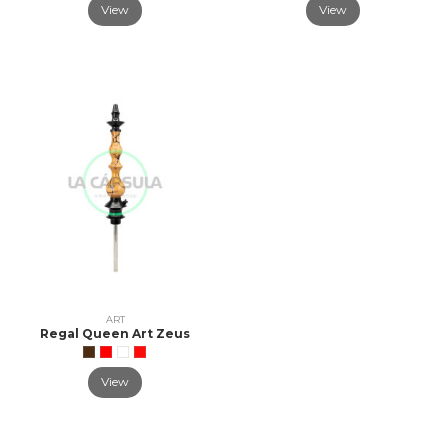
View
View
ART
Regal Queen Art Zeus
View